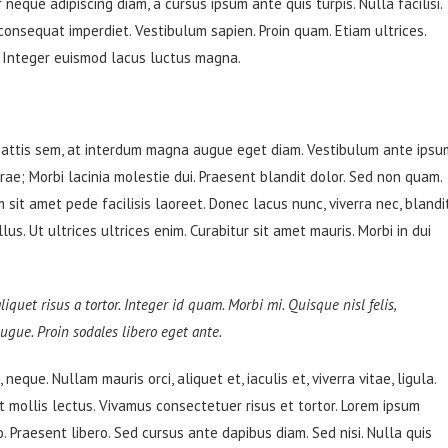
 neque adipiscing diam, a cursus ipsum ante quis turpis. Nulla facilisi.
 consequat imperdiet. Vestibulum sapien. Proin quam. Etiam ultrices.
. Integer euismod lacus luctus magna.
mattis sem, at interdum magna augue eget diam. Vestibulum ante ipsu
urae; Morbi lacinia molestie dui. Praesent blandit dolor. Sed non quam.
sit amet pede facilisis laoreet. Donec lacus nunc, viverra nec, blandi
s. Ut ultrices ultrices enim. Curabitur sit amet mauris. Morbi in dui
liquet risus a tortor. Integer id quam. Morbi mi. Quisque nisl felis,
 augue. Proin sodales libero eget ante.
neque. Nullam mauris orci, aliquet et, iaculis et, viverra vitae, ligula.
t mollis lectus. Vivamus consectetuer risus et tortor. Lorem ipsum
o. Praesent libero. Sed cursus ante dapibus diam. Sed nisi. Nulla quis