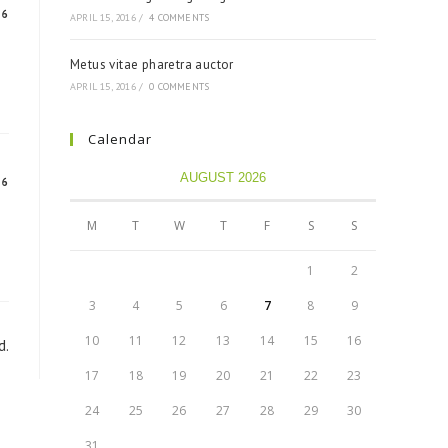
16
APRIL 15, 2016
/
4 COMMENTS
Metus vitae pharetra auctor
APRIL 15, 2016
/
0 COMMENTS
Calendar
AUGUST 2026
16
M
T
W
T
F
S
S
1
2
3
4
5
6
7
8
9
10
11
12
13
14
15
16
d.
17
18
19
20
21
22
23
24
25
26
27
28
29
30
31