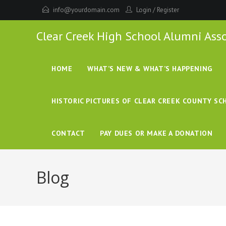
info@yourdomain.com
Login
/
Register
Clear Creek High School Alumni Ass
HOME
WHAT’S NEW & WHAT’S HAPPENING
HISTORIC PICTURES OF CLEAR CREEK COUNTY S
CONTACT
PAY DUES OR MAKE A DONATION
Blog