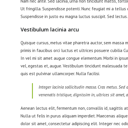
Nam nec ante. Sed lacinia, urna non tincidunt mattis, tortor
Ut fringilla. Suspendisse potenti. Nunc feugiat mi a tellus
Suspendisse in justo eu magna luctus suscipit. Sed lectus
Vestibulum lacinia arcu
Quisque cursus, metus vitae pharetra auctor, sem massa 
primis in faucibus orci luctus et ultrices posuere cubilia C
In vel mi sit amet augue congue elementum. Morbi in ipsum 
vel, egestas et, augue. Vestibulum tincidunt malesuada tellu
quis est pulvinar ullamcorper. Nulla facilisi.
Integer lacinia sollicitudin massa. Cras metus. Sed a
venenatis tristique, dignissim in, ultrices sit amet,
Aenean lectus elit, fermentum non, convallis id, sagittis at, 
Nulla ut felis in purus aliquam imperdiet. Maecenas alique
dolor sit amet, consectetur adipiscing elit. Integer nec odi