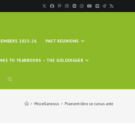
MEMBERS 2025-26
PAST REUNIONS
INKS TO YEARBOOKS – THE GOLDDIGGER
>
Miscellaneous
>
Praesent libro se cursus ante