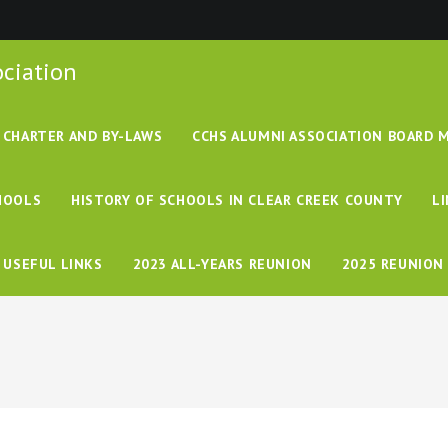
ociation
CHARTER AND BY-LAWS
CCHS ALUMNI ASSOCIATION BOARD 
CHOOLS
HISTORY OF SCHOOLS IN CLEAR CREEK COUNTY
L
USEFUL LINKS
2023 ALL-YEARS REUNION
2025 REUNION