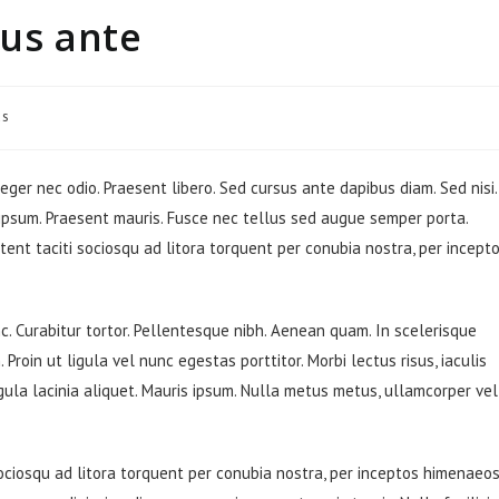
sus ante
us
teger nec odio. Praesent libero. Sed cursus ante dapibus diam. Sed nisi.
 ipsum. Praesent mauris. Fusce nec tellus sed augue semper porta.
tent taciti sociosqu ad litora torquent per conubia nostra, per incept
unc. Curabitur tortor. Pellentesque nibh. Aenean quam. In scelerisque
Proin ut ligula vel nunc egestas porttitor. Morbi lectus risus, iaculis
ligula lacinia aliquet. Mauris ipsum. Nulla metus metus, ullamcorper vel
ociosqu ad litora torquent per conubia nostra, per inceptos himenaeos