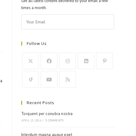
Get all latest content delivered to your email a few
times a month.
Follow Us
16
Recent Posts
Torquent per conubia nostra
APRIL 15, 2016
/
3 COMMENTS
Interdum magna augue eget