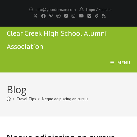
info@yourdomain.com
Login
/
Register
Clear Creek High School Alumni
Association
MENU
Blog
>
Travel Tips
>
Neque adipiscing an cursus