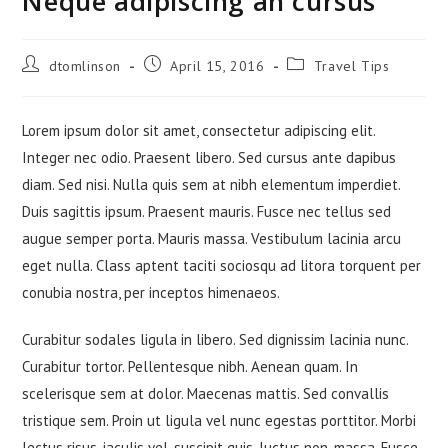
Neque adipiscing an cursus
dtomlinson
April 15, 2016
Travel Tips
Lorem ipsum dolor sit amet, consectetur adipiscing elit.
Integer nec odio. Praesent libero. Sed cursus ante dapibus
diam. Sed nisi. Nulla quis sem at nibh elementum imperdiet.
Duis sagittis ipsum. Praesent mauris. Fusce nec tellus sed
augue semper porta. Mauris massa. Vestibulum lacinia arcu
eget nulla. Class aptent taciti sociosqu ad litora torquent per
conubia nostra, per inceptos himenaeos.
Curabitur sodales ligula in libero. Sed dignissim lacinia nunc.
Curabitur tortor. Pellentesque nibh. Aenean quam. In
scelerisque sem at dolor. Maecenas mattis. Sed convallis
tristique sem. Proin ut ligula vel nunc egestas porttitor. Morbi
lectus risus, iaculis vel, suscipit quis, luctus non, massa. Fusce